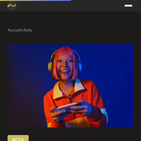
Accueil
›
Actu
ACTU