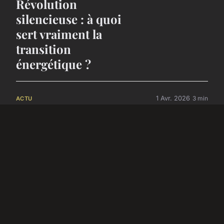
Révolution
silencieuse : à quoi
sert vraiment la
transition
énergétique ?
1 Avr. 2026
3 min
ACTU
Spiice : comment
s'inscrire sur cette
application de
rencontre
24 Mar. 2026
2 min
DIVERTISSEMENT
Combien coûte une
timbale en argent