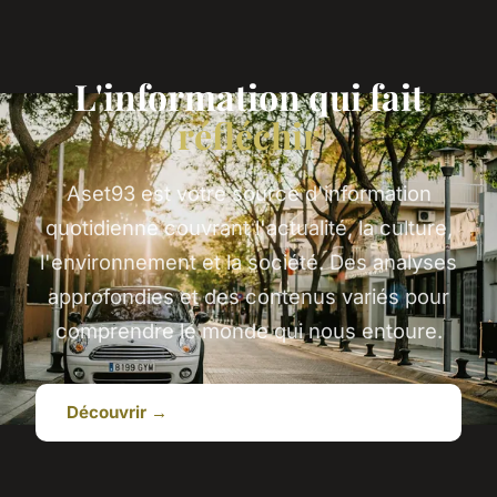
L'information qui fait
réfléchir
Aset93 est votre source d'information
quotidienne couvrant l'actualité, la culture,
l'environnement et la société. Des analyses
approfondies et des contenus variés pour
comprendre le monde qui nous entoure.
Découvrir →