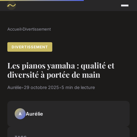
Accueil
›
Divertissement
DIVERTISSEMENT
Les pianos yamaha : qualité et
diversité à portée de main
Aurélie
•
29 octobre 2025
•
5 min de lecture
Aurélie
A